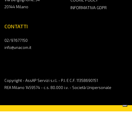
20144 Milano
INFORMATIVA GDPR
CONTATTI
02/97677150
info@unacom.it
Copyright - AssAP Servizi s.r.l. - P.I. E C.F. 11358690151
REA Milano 1459574 - c.s. 80.000 i.v. - Società Unipersonale
CONTATTACI