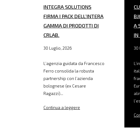
INTEGRA SOLUTIONS
CU
FIRMA I PACK DELL’INTERA
BJ
GAMMA DI PRODOTTI DI
A 
CRLAB.
IN
30 Luglio, 2026
30 
L’agenzia guidata da Francesco
L’i
Ferro consolida la robusta
ita
partnership con l’azienda
fra
bolognese (ex Cesare
Eur
Ragazzi)...
ali
l’e
Continua a leggere
Con