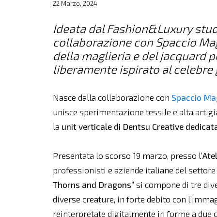
22 Marzo, 2024
Ideata dal Fashion&Luxury studi
collaborazione con Spaccio Magl
della maglieria e del jacquard 
liberamente ispirato al celebre
Nasce dalla collaborazione con
Spaccio Mag
unisce sperimentazione tessile e alta artigi
la
unit verticale di Dentsu Creative dedica
Presentata lo scorso 19 marzo, presso l’
Atel
professionisti e aziende italiane del settor
Thorns and Dragons”
si compone di tre dive
diverse creature, in forte debito con l’im
reinterpretate digitalmente in forme a due co