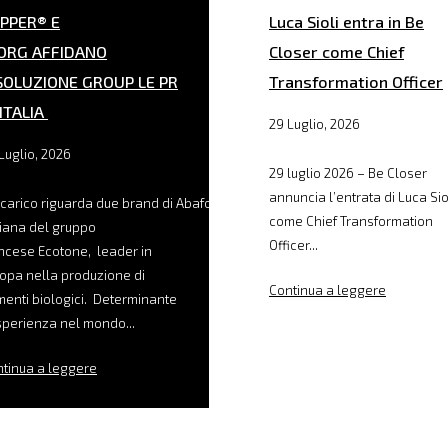
PPER® E
Luca Sioli entra in Be
ORG AFFIDANO
Closer come Chief
SOLUZIONE GROUP LE PR
Transformation Officer
 ITALIA
29 Luglio, 2026
Luglio, 2026
29 luglio 2026 – Be Closer
annuncia l’entrata di Luca Sio
ncarico riguarda due brand di Abafoods, filiale
come Chief Transformation
liana del gruppo
Officer...
ncese Ecotone, leader in
opa nella produzione di
Continua a leggere
menti biologici. Determinante
sperienza nel mondo...
tinua a leggere