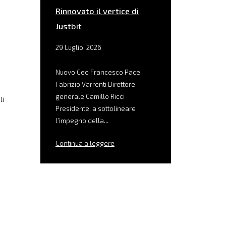
Rinnovato il vertice di
Justbit
29 Luglio, 2026
Nuovo Ceo Francesco Pace,
Fabrizio Varrenti Direttore
generale Camillo Ricci
li
Presidente, a sottolineare
l’impegno della...
Continua a leggere