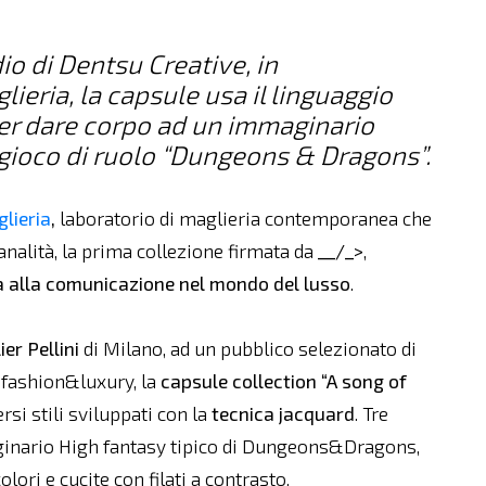
o di Dentsu Creative, in
ieria, la capsule usa il linguaggio
per dare corpo ad un immaginario
 gioco di ruolo “Dungeons & Dragons”.
lieria
,
laboratorio di maglieria contemporanea che
analità, la prima collezione firmata da
__/_>
,
ta alla comunicazione nel mondo del lusso
.
ier Pellini
di Milano, ad un pubblico selezionato di
e fashion&luxury, la
capsule collection
“A song of
rsi stili sviluppati con la
tecnica jacquard
. Tre
maginario High fantasy tipico di Dungeons&Dragons,
lori e cucite con filati a contrasto.