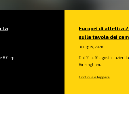
r la
Europei di atletica 2
sulla tavola dei cam
31 Luglio, 2026
e B Corp
Dal 10 al 16 agosto l’azienda 
Birmingham...
Continua a leggere