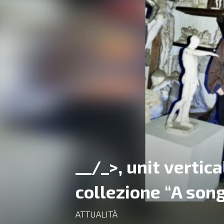
__/_>, unit vertic
collezione “A son
ATTUALITÀ