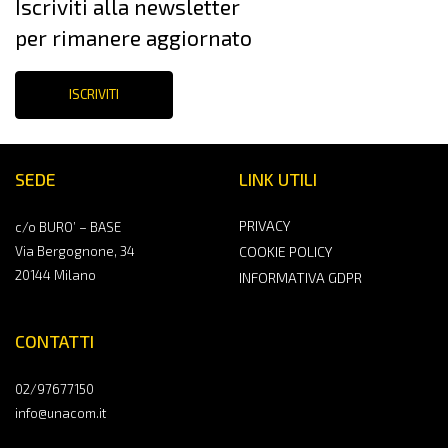
Iscriviti alla newsletter
per rimanere aggiornato
ISCRIVITI
SEDE
LINK UTILI
PRIVACY
c/o BURO’ – BASE
Via Bergognone, 34
COOKIE POLICY
20144 Milano
INFORMATIVA GDPR
CONTATTI
02/97677150
info@unacom.it