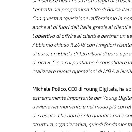
si inserisce nella nostra strategia di cresc
l’entrata nel programma Elite di Borsa Ital
Con questa acquisizione rafforziamo la nostr
anche al di fuori dell’Italia grazie ai clienti
l’obiettivo di offrire ai clienti e partner u
Abbiamo chiuso il 2018 con i migliori risultat
di euro, un Ebitda di 1,5 milioni di euro e p
di ricavi. Ciò a cui puntiamo è consolidare l
realizzare nuove operazioni di M&A a livell
Michele Polico
, CEO di Young Digitals, ha so
estremamente importante per Young Digitals
avviene nel momento e nel modo più corret
di crescita, che non è solo quantità ma è sop
struttura organizzativa, quindi fondament