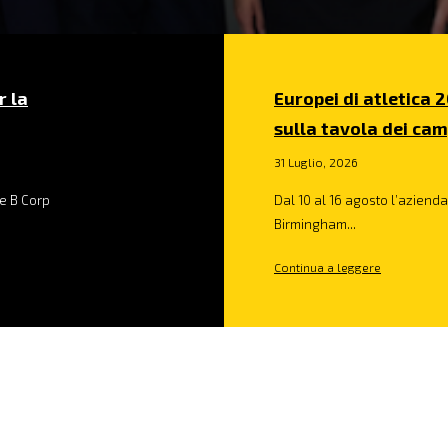
r la
Europei di atletica 2
sulla tavola dei cam
31 Luglio, 2026
e B Corp
Dal 10 al 16 agosto l’azienda 
Birmingham...
Continua a leggere