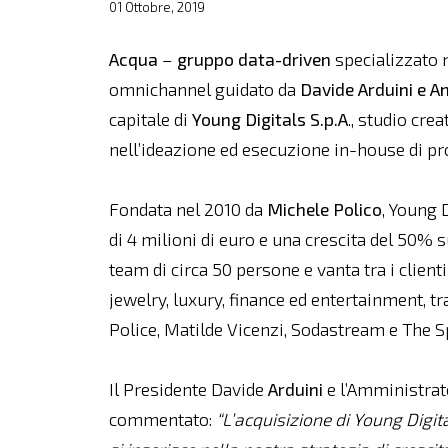
01 Ottobre, 2019
Acqua
–
gruppo data-driven
specializzato 
omnichannel guidato da
Davide Arduini e A
capitale di
Young Digitals S.p.A
., studio cre
nell’ideazione ed esecuzione in-house di p
Fondata nel 2010 da
Michele Polico
, Young 
di 4 milioni di euro e una crescita del 50% 
team di circa 50 persone e vanta tra i clienti
jewelry, luxury, finance ed entertainment, tra
Police, Matilde Vicenzi, Sodastream e The 
Il Presidente Davide
Arduini
e l’Amministra
commentato:
“L’acquisizione di Young Digit