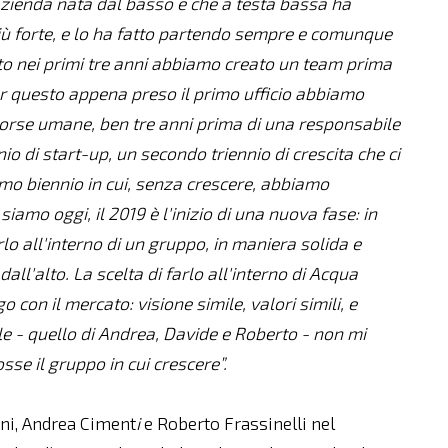
azienda nata dal basso e che a testa bassa ha
iù forte, e lo ha fatto partendo sempre e comunque
sto nei primi tre anni abbiamo creato un team prima
per questo appena preso il primo ufficio abbiamo
isorse umane, ben tre anni prima di una responsabile
o di start-up, un secondo triennio di crescita che ci
imo biennio in cui, senza crescere, abbiamo
iamo oggi, il 2019 è l'inizio di una nuova fase: in
lo all'interno di un gruppo, in maniera solida e
ll'alto. La scelta di farlo all'interno di Acqua
 con il mercato: visione simile, valori simili, e
 - quello di Andrea, Davide e Roberto - non mi
sse il gruppo in cui crescere”.
ini, Andrea Ciment
i
e Roberto Frassinelli nel