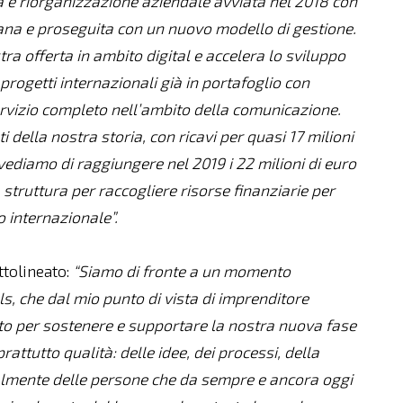
ita e riorganizzazione aziendale avviata nel 2018 con
iana e proseguita con un nuovo modello di gestione.
a offerta in ambito digital e accelera lo sviluppo
 e progetti internazionali già in portafoglio con
n servizio completo nell’ambito della comunicazione.
i della nostra storia, con ricavi per quasi 17 milioni
revediamo di raggiungere nel 2019 i 22 milioni di euro
a struttura per raccogliere risorse finanziarie per
o internazionale”.
ttolineato:
“Siamo di fronte a un momento
, che dal mio punto di vista di imprenditore
to per sostenere e supportare la nostra nuova fase
rattutto qualità: delle idee, dei processi, della
almente delle persone che da sempre e ancora oggi