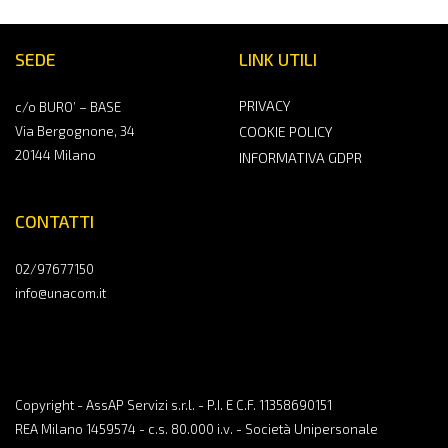
SEDE
LINK UTILI
PRIVACY
c/o BURO’ – BASE
Via Bergognone, 34
COOKIE POLICY
20144 Milano
INFORMATIVA GDPR
CONTATTI
02/97677150
info@unacom.it
Copyright - AssAP Servizi s.r.l. - P.I. E C.F. 11358690151
REA Milano 1459574 - c.s. 80.000 i.v. - Società Unipersonale