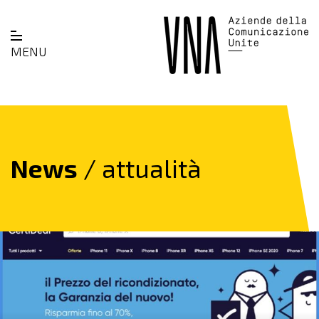
MENU
News
/ attualità