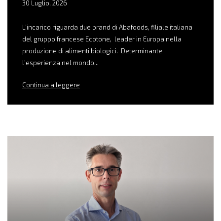
30 Luglio, 2026
L’incarico riguarda due brand di Abafoods, filiale italiana
del gruppo francese Ecotone, leader in Europa nella
produzione di alimenti biologici. Determinante
l’esperienza nel mondo...
Continua a leggere