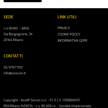
SEDE
LINK UTILI
PRIVACY
c/o BURO’ – BASE
Via Bergognone, 34
COOKIE POLICY
20144 Milano
INFORMATIVA GDPR
CONTATTI
02/97677150
info@unacom.it
Copyright - AssAP Servizi s.r.l. - P.I. E C.F. 11358690151
REA Milano 1459574 - c.s. 80.000 i.v. - Società Unipersonale