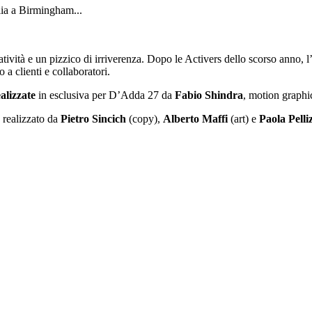
alia a Birmingham...
tività e un pizzico di irriverenza. Dopo le Activers dello scorso anno, 
o a clienti e collaboratori.
alizzate
in esclusiva per D’Adda 27 da
Fabio
Shindra
, motion graphic
o realizzato da
Pietro
Sincich
(copy),
Alberto
Maffi
(art) e
Paola
Pelli