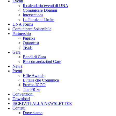
Eventi
Il calendario eventi di UNA
Comunicare Domani
Intersections
Le Parole al Limite
UNA Forma
Comunicare Sostenibile
Partnership
Paprika
Quantcast
Teads
Gare
Bandi di Gara
Raccomandazioni Gare
News
Premi
Effie Awards
L'Italia che Comunica
Premio ICCO
The PRize
Convenzioni
Download
ISCRIVITI ALLA NEWSLETTER
Contatti
Dove siamo