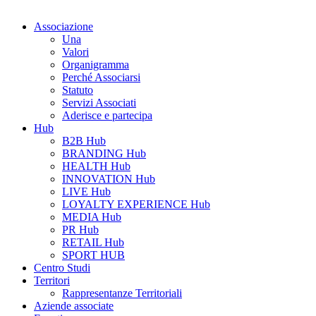
Associazione
Una
Valori
Organigramma
Perché Associarsi
Statuto
Servizi Associati
Aderisce e partecipa
Hub
B2B Hub
BRANDING Hub
HEALTH Hub
INNOVATION Hub
LIVE Hub
LOYALTY EXPERIENCE Hub
MEDIA Hub
PR Hub
RETAIL Hub
SPORT HUB
Centro Studi
Territori
Rappresentanze Territoriali
Aziende associate