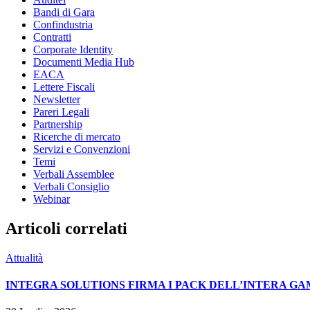
Bandi di Gara
Confindustria
Contratti
Corporate Identity
Documenti Media Hub
EACA
Lettere Fiscali
Newsletter
Pareri Legali
Partnership
Ricerche di mercato
Servizi e Convenzioni
Temi
Verbali Assemblee
Verbali Consiglio
Webinar
Articoli correlati
Attualità
INTEGRA SOLUTIONS FIRMA I PACK DELL’INTERA GA