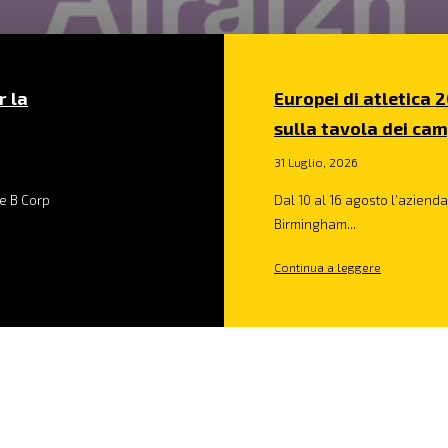
r la
Europei di atletica 2
sulla tavola dei cam
31 Luglio, 2026
e B Corp
Dal 10 al 16 agosto l’azienda 
Birmingham...
Continua a leggere