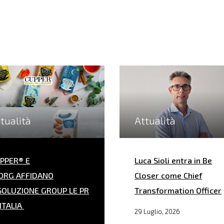
tualità
Attualità
PPER® E
Luca Sioli entra in Be
ORG AFFIDANO
Closer come Chief
SOLUZIONE GROUP LE PR
Transformation Officer
 ITALIA
29 Luglio, 2026