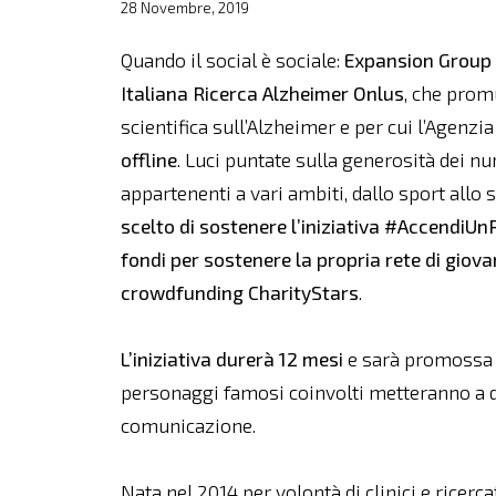
28 Novembre, 2019
Quando il social è sociale:
Expansion Group
Italiana Ricerca Alzheimer Onlus
, che prom
scientifica sull’Alzheimer e per cui l’Agenzi
offline
. Luci puntate sulla generosità dei n
appartenenti a vari ambiti, dallo sport allo 
scelto di sostenere l’iniziativa #AccendiUn
fondi per sostenere la propria rete di giova
crowdfunding CharityStars
.
L’iniziativa durerà 12 mesi
e sarà promossa 
personaggi famosi coinvolti metteranno a dis
comunicazione.
Nata nel 2014 per volontà di clinici e ricerc