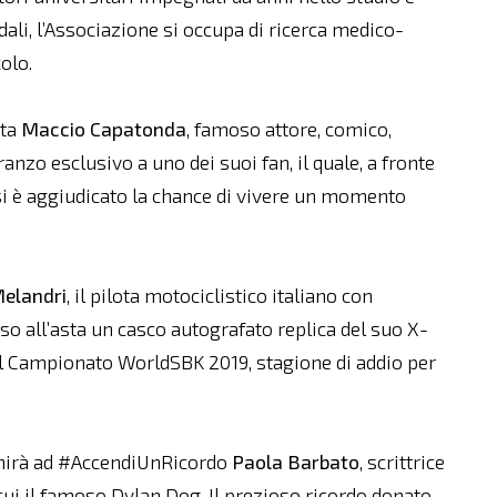
dali, l’Associazione si occupa di ricerca medico-
colo.
sta
Maccio Capatonda
, famoso attore, comico,
anzo esclusivo a uno dei suoi fan, il quale, a fronte
 si è aggiudicato la chance di vivere un momento
elandri
, il pilota motociclistico italiano con
so all’asta un casco autografato replica del suo X-
e il Campionato WorldSBK 2019, stagione di addio per
unirà ad #AccendiUnRicordo
Paola Barbato
, scrittrice
 cui il famoso Dylan Dog. Il prezioso ricordo donato