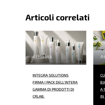
Articoli correlati
Attualità
At
INTEGRA SOLUTIONS
CU
FIRMA I PACK DELL’INTERA
BJ
GAMMA DI PRODOTTI DI
A 
CRLAB.
IN