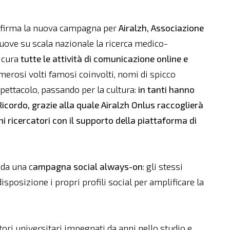
firma la nuova campagna per
Airalzh, Associazione
uove su scala nazionale la ricerca medico-
a cura
tutte le attività di comunicazione online e
umerosi volti famosi coinvolti, nomi di spicco
spettacolo, passando per la cultura:
in tanti hanno
Ricordo, grazie alla quale Airalzh Onlus raccoglierà
ni ricercatori con il supporto della piattaforma di
da una c
ampagna social always-on
: gli stessi
posizione i propri profili social per amplificare la
atori universitari impegnati da anni nello studio e