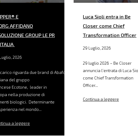
PPER® E
Luca Sioli entra in Be
ORG AFFIDANO
Closer come Chief
SOLUZIONE GROUP LE PR
Transformation Officer
 ITALIA
29 Luglio, 2026
Luglio, 2026
29 luglio 2026 – Be Closer
annuncia l’entrata di Luca Sio
ncarico riguarda due brand di Abafoods, filiale
come Chief Transformation
liana del gruppo
Officer...
ncese Ecotone, leader in
opa nella produzione di
Continua a leggere
menti biologici. Determinante
sperienza nel mondo...
tinua a leggere