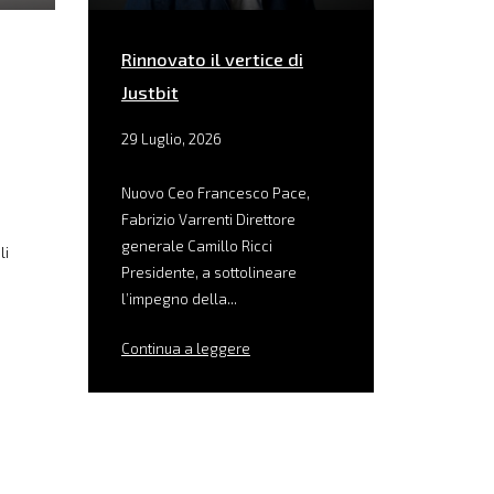
Rinnovato il vertice di
Justbit
29 Luglio, 2026
Nuovo Ceo Francesco Pace,
Fabrizio Varrenti Direttore
generale Camillo Ricci
li
Presidente, a sottolineare
l’impegno della...
Continua a leggere