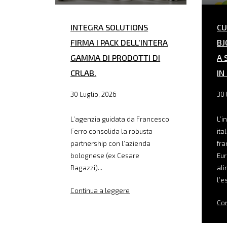
INTEGRA SOLUTIONS
CU
FIRMA I PACK DELL’INTERA
BJ
GAMMA DI PRODOTTI DI
A 
CRLAB.
IN
30 Luglio, 2026
30 
L’agenzia guidata da Francesco
L’i
Ferro consolida la robusta
ita
partnership con l’azienda
fra
bolognese (ex Cesare
Eur
Ragazzi)...
ali
l’e
Continua a leggere
Con