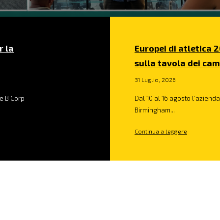
r la
Europei di atletica 2
sulla tavola dei cam
31 Luglio, 2026
e B Corp
Dal 10 al 16 agosto l’azienda 
Birmingham...
Continua a leggere