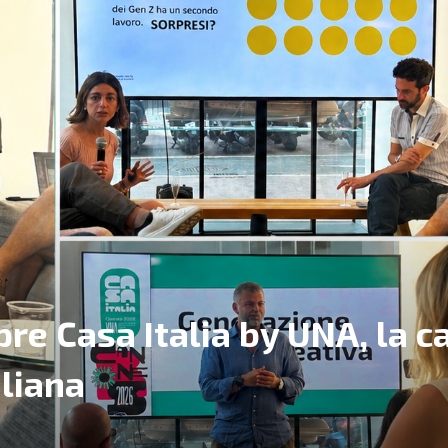
re Casa Italia by UNA, la c
liana