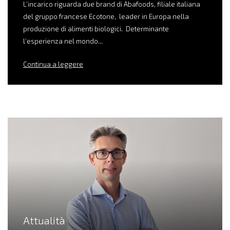
L’incarico riguarda due brand di Abafoods, filiale italiana
del gruppo francese Ecotone, leader in Europa nella
produzione di alimenti biologici. Determinante
l’esperienza nel mondo...
Continua a leggere
Attualità