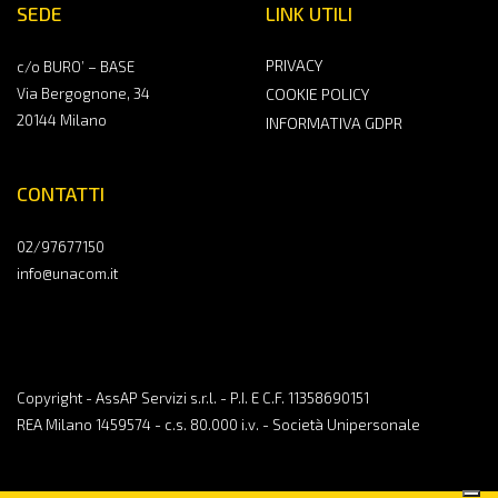
SEDE
LINK UTILI
PRIVACY
c/o BURO’ – BASE
Via Bergognone, 34
COOKIE POLICY
20144 Milano
INFORMATIVA GDPR
CONTATTI
02/97677150
info@unacom.it
Copyright - AssAP Servizi s.r.l. - P.I. E C.F. 11358690151
REA Milano 1459574 - c.s. 80.000 i.v. - Società Unipersonale