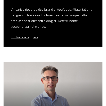
L’incarico riguarda due brand di Abafoods, filiale italiana
del gruppo francese Ecotone, leader in Europa nella
produzione di alimenti biologici. Determinante
l’esperienza nel mondo...
Continua a leggere