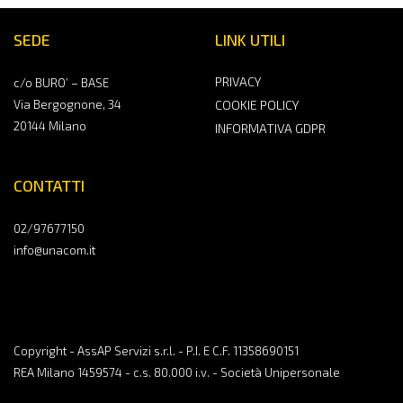
SEDE
LINK UTILI
PRIVACY
c/o BURO’ – BASE
Via Bergognone, 34
COOKIE POLICY
20144 Milano
INFORMATIVA GDPR
CONTATTI
02/97677150
info@unacom.it
Copyright - AssAP Servizi s.r.l. - P.I. E C.F. 11358690151
REA Milano 1459574 - c.s. 80.000 i.v. - Società Unipersonale