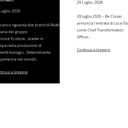
29 Luglio, 2026
Luglio, 2026
29 luglio 2026 – Be Closer
annuncia l’entrata di Luca Sio
ncarico riguarda due brand di Abafoods, filiale
come Chief Transformation
liana del gruppo
Officer...
ncese Ecotone, leader in
opa nella produzione di
Continua a leggere
menti biologici. Determinante
sperienza nel mondo...
tinua a leggere