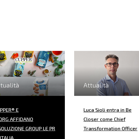
tualità
Attualità
PPER® E
Luca Sioli entra in Be
ORG AFFIDANO
Closer come Chief
SOLUZIONE GROUP LE PR
Transformation Officer
 ITALIA