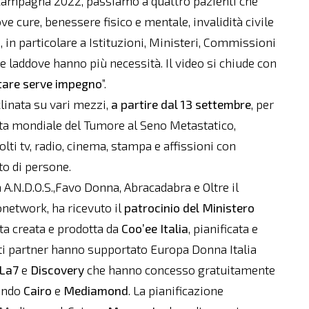
 campagna 2022, passiamo a quattro pazienti che
ove cure, benessere fisico e mentale, invalidità civile
, in particolare a Istituzioni, Ministeri, Commissioni
e laddove hanno più necessità. Il video si chiude con
ltare serve impegno
”.
linata su vari mezzi,
a partire dal 13 settembre
, per
nata mondiale del Tumore al Seno Metastatico,
i tv, radio, cinema, stampa e affissioni con
lto di persone.
.N.D.O.S.,Favo Donna, Abracadabra e Oltre il
network, ha ricevuto il
patrocinio del Ministero
ata creata e prodotta da
Coo’ee Italia
, pianificata e
esti partner hanno supportato Europa Donna Italia
La7
e
Discovery
che hanno concesso gratuitamente
gendo
Cairo
e
Mediamond
. La pianificazione