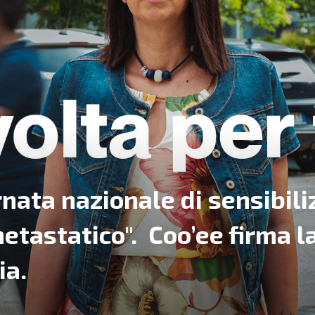
ornata nazionale di sensibil
etastatico". Coo’ee firma 
ia.