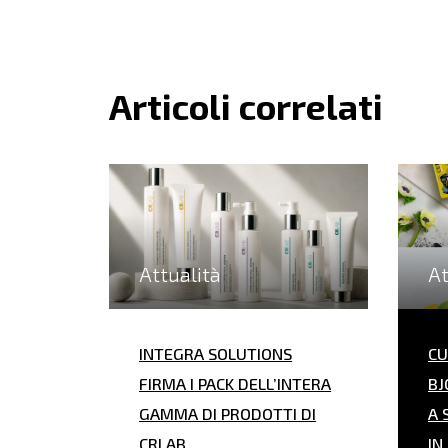
Articoli correlati
Attualità
At
INTEGRA SOLUTIONS
CU
FIRMA I PACK DELL’INTERA
BJ
GAMMA DI PRODOTTI DI
A 
CRLAB.
IN