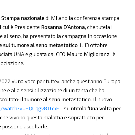
 Stampa nazionale
di Milano la conferenza stampa
i cui è Presidente
Rosanna D’Antona
, che tutela i
ore al seno, ha presentato la campagna in occasione
ne sul tumore al seno metastatico
, il 13 ottobre.
sociata UNA e guidata dal CEO
Mauro Miglioranzi
, è
sociazione.
 2022 «Una voce per tutte», anche quest’anno Europa
one e alla sensibilizzazione di un tema che ha
coltato: il
tumore al seno metastatico.
Il nuovo
om/watch?v=HQOqgv8TG5E
- si intitola “
Una volta per
e che vivono questa malattia e soprattutto per
e possono ascoltarle.