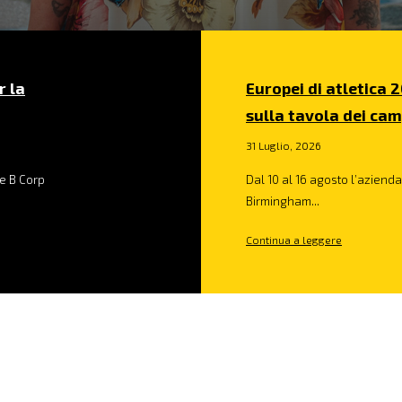
r la
Europei di atletica 2
sulla tavola dei cam
31 Luglio, 2026
e B Corp
Dal 10 al 16 agosto l’azienda 
Birmingham...
Continua a leggere