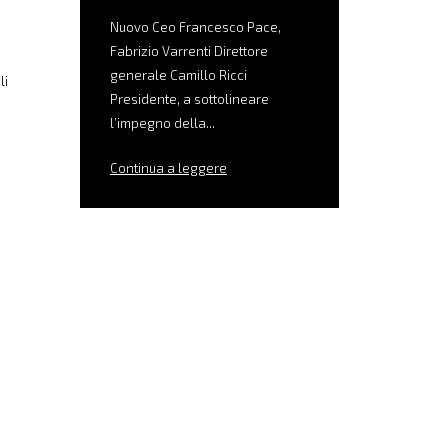
Nuovo Ceo Francesco Pace,
Fabrizio Varrenti Direttore
generale Camillo Ricci
li
Presidente, a sottolineare
l’impegno della...
Continua a leggere