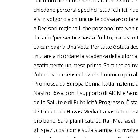
Dal muro di donne che ha caratterizzato la
chiedono percorsi specifici, studi clinici, nu
e si rivolgono a chiunque le possa ascoltare
e Decisori regionali, che possono intervenir
il claim “
per sentire basta l’udito, per asco
La campagna Una Volta Per tutte è stata dec
iniziare a ricordare la scadenza della gior
esattamente un mese prima. Saranno coinvolt
l’obiettivo di sensibilizzare il numero più a
Promossa da Europa Donna Italia insieme a A
Nastro Rosa, con il supporto di AIOM e Seno
della Salute e di Pubblicità Progresso
. È st
distribuita da
Havas
Media
Italia
: tutti qu
pro bono. Sarà pianificata su
Rai
,
Mediaset
,
gli spazi, così come sulla stampa, coinvol