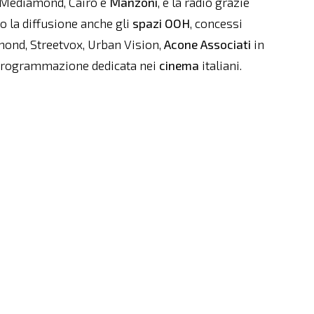
a Mediamond, Cairo e
Manzoni
, e la radio grazie
o la diffusione anche gli
spazi OOH
, concessi
mond, Streetvox, Urban Vision,
Acone Associati
in
 programmazione dedicata nei
cinema
italiani.