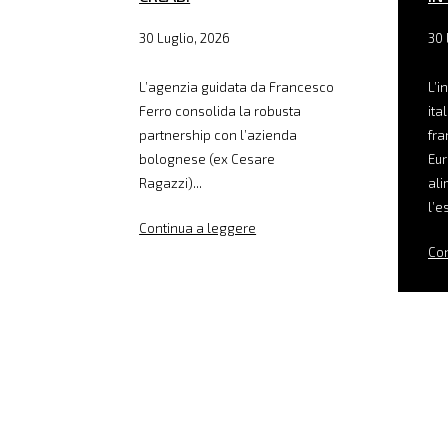
30 Luglio, 2026
30 
L’agenzia guidata da Francesco
L’i
Ferro consolida la robusta
ita
partnership con l’azienda
fra
bolognese (ex Cesare
Eur
Ragazzi)...
ali
l’e
Continua a leggere
Con