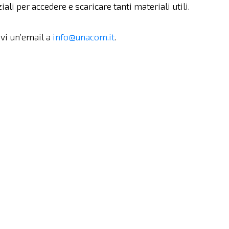
iali per accedere e scaricare tanti materiali utili.
ivi un’email a
info@unacom.it
.