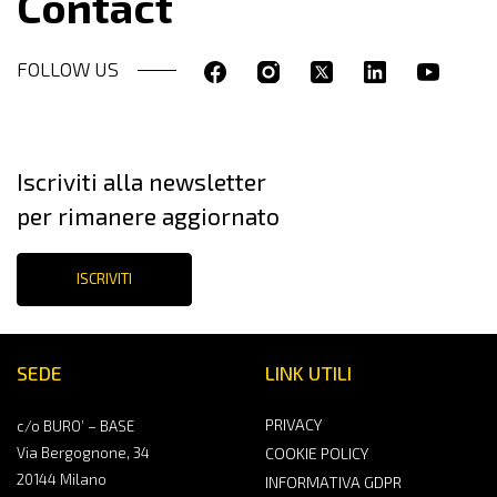
Contact
FOLLOW US
Iscriviti alla newsletter
per rimanere aggiornato
ISCRIVITI
SEDE
LINK UTILI
PRIVACY
c/o BURO’ – BASE
Via Bergognone, 34
COOKIE POLICY
20144 Milano
INFORMATIVA GDPR