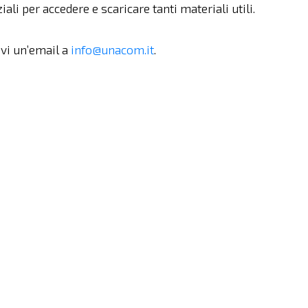
iali per accedere e scaricare tanti materiali utili.
ivi un’email a
info@unacom.it
.