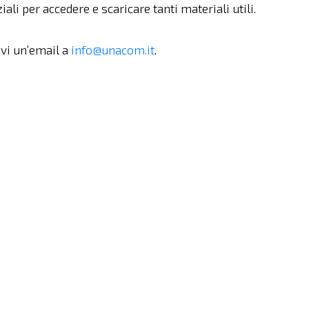
iali per accedere e scaricare tanti materiali utili.
ivi un’email a
info@unacom.it
.