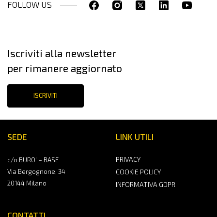
FOLLOW US
Iscriviti alla newsletter
per rimanere aggiornato
ISCRIVITI
SEDE
LINK UTILI
PRIVACY
c/o BURO’ – BASE
Via Bergognone, 34
COOKIE POLICY
20144 Milano
INFORMATIVA GDPR
CONTATTI