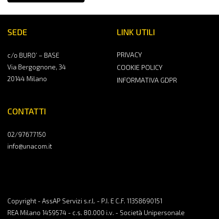
SEDE
LINK UTILI
PRIVACY
c/o BURO’ – BASE
Via Bergognone, 34
COOKIE POLICY
20144 Milano
INFORMATIVA GDPR
CONTATTI
02/97677150
info@unacom.it
Copyright - AssAP Servizi s.r.l. - P.I. E C.F. 11358690151
REA Milano 1459574 - c.s. 80.000 i.v. - Società Unipersonale