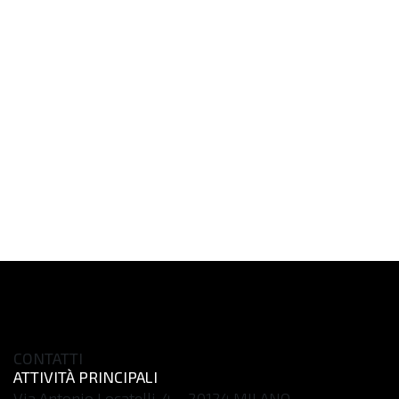
CONTATTI
ATTIVITÀ PRINCIPALI
Via Antonio Locatelli, 4 – 20124 MILANO