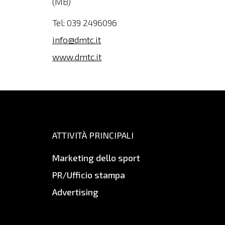
(MB)
Tel: 039 2496096
info@dmtc.it
www.dmtc.it
ATTIVITÀ PRINCIPALI
Marketing dello sport
PR/Ufficio stampa
Advertising