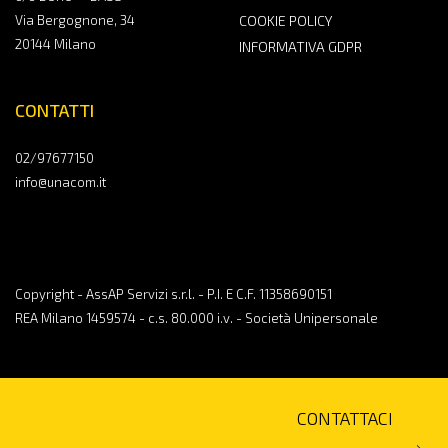
Via Bergognone, 34
COOKIE POLICY
20144 Milano
INFORMATIVA GDPR
CONTATTI
02/97677150
info@unacom.it
Copyright - AssAP Servizi s.r.l. - P.I. E C.F. 11358690151
REA Milano 1459574 - c.s. 80.000 i.v. - Società Unipersonale
CONTATTACI