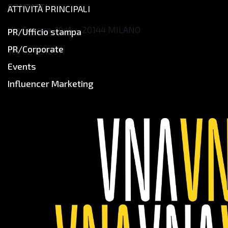
CONTATTI
ATTIVITÀ PRINCIPALI
Via Savona, 19/A – 20144 MILANO
PR/Ufficio stampa
PR/Corporate
Tel: 02 8310511
Events
contact@noesis.net
Influencer Marketing
www.noesis.net