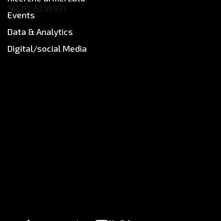
Tel: 02 624999.1
Events
andrea.cornelli@secnewgate.it
Data & Analytics
www.secnewgate.it
Digital/social Media