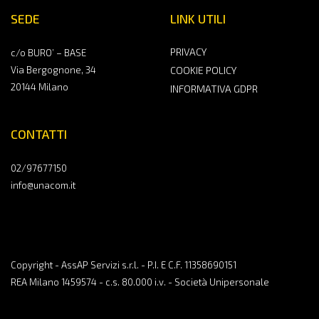
SEDE
LINK UTILI
PRIVACY
c/o BURO’ – BASE
Via Bergognone, 34
COOKIE POLICY
20144 Milano
INFORMATIVA GDPR
CONTATTI
02/97677150
info@unacom.it
Copyright - AssAP Servizi s.r.l. - P.I. E C.F. 11358690151
REA Milano 1459574 - c.s. 80.000 i.v. - Società Unipersonale