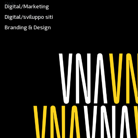
(NA)
Digital/Marketing
Tel: 081 2773612
Digital/sviluppo siti
info@seedmediaagency.com
Branding & Design
www.seedmediaagency.com