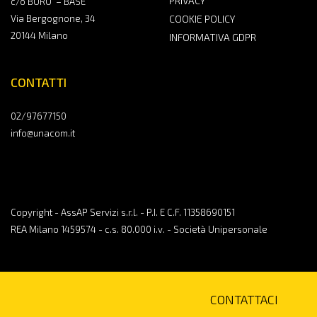
PRIVACY
c/o BURO’ – BASE
Via Bergognone, 34
COOKIE POLICY
20144 Milano
INFORMATIVA GDPR
CONTATTI
02/97677150
info@unacom.it
Copyright - AssAP Servizi s.r.l. - P.I. E C.F. 11358690151
REA Milano 1459574 - c.s. 80.000 i.v. - Società Unipersonale
CONTATTACI