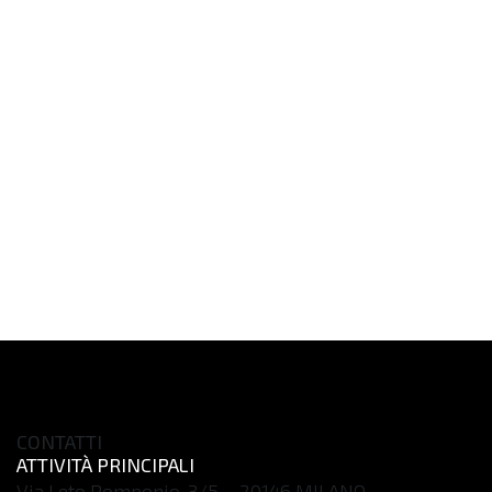
CONTATTI
ATTIVITÀ PRINCIPALI
Via Leto Pomponio, 3/5 – 20146 MILANO