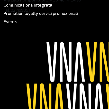
Comunicazione integrata
Tel: 02 499851
Promotion loyalty servizi promozionali
newbusiness@tbwa.it
Events
www.tbwa.it