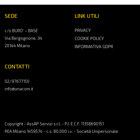
SEDE
LINK UTILI
PRIVACY
c/o BURO’ – BASE
Via Bergognone, 34
COOKIE POLICY
20144 Milano
INFORMATIVA GDPR
CONTATTI
02/97677150
info@unacom.it
Copyright - AssAP Servizi s.r.l. - P.I. E C.F. 11358690151
REA Milano 1459574 - c.s. 80.000 i.v. - Società Unipersonale