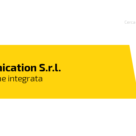
Cerca 
ation S.r.l.
e integrata