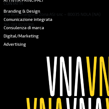
ATTIVITÀ PRINCIPALI
CONTATTI
Branding & Design
Via Boscofangone Zona ASI snc – 80035 NOLA (NA)
Comunicazione integrata
Tel: 081 8210386
Consulenza di marca
info@tvlg.it
Digital/Marketing
www.thevillage.it
Advertising