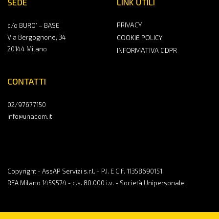
SEDE
LINK UTILI
PRIVACY
c/o BURO’ – BASE
Via Bergognone, 34
COOKIE POLICY
20144 Milano
INFORMATIVA GDPR
CONTATTI
02/97677150
info@unacom.it
Copyright - AssAP Servizi s.r.l. - P.I. E C.F. 11358690151
REA Milano 1459574 - c.s. 80.000 i.v. - Società Unipersonale