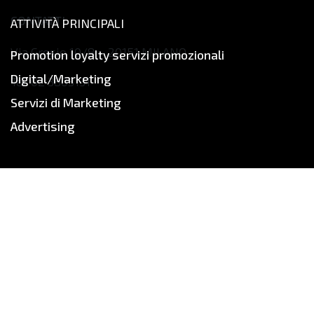
CONTATTI
ATTIVITÀ PRINCIPALI
Via Grosio 10/8 – 20151 MILANO
Promotion loyalty servizi promozionali
Digital/Marketing
Tel: 02 3803131
Servizi di Marketing
info@saviitalia.it
Advertising
www.saviitalia.it