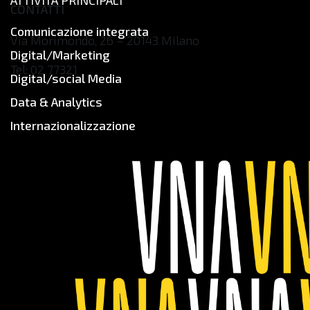
ATTIVITÀ PRINCIPALI
CONTATTI
Comunicazione integrata
Via Morimondo, 26 – 20143 Milano
Digital/Marketing
Tel: 02 77321
Digital/social Media
hello.italy@vml.com
Data & Analytics
www.vml.com/it/italy
Internazionalizzazione