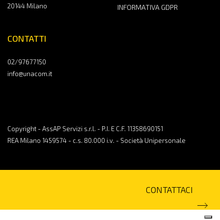
20144 Milano
INFORMATIVA GDPR
CONTATTI
02/97677150
info@unacom.it
Copyright - AssAP Servizi s.r.l. - P.I. E C.F. 11358690151
REA Milano 1459574 - c.s. 80.000 i.v. - Società Unipersonale
CONTATTACI