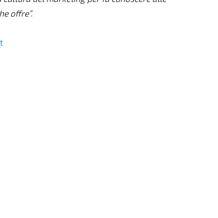
he offre”.
t