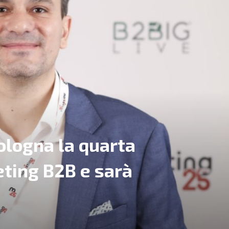
Bologna la quarta
eting B2B e sarà