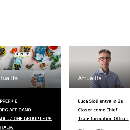
tualità
Attualità
PPER® E
Luca Sioli entra in Be
ORG AFFIDANO
Closer come Chief
SOLUZIONE GROUP LE PR
Transformation Officer
 ITALIA