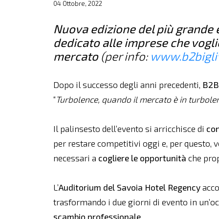
04 Ottobre, 2022
Nuova edizione del più grande 
dedicato alle imprese che vogli
mercato
(per info:
www.b2bigliv
Dopo il successo degli anni precedenti,
B2B
“
Turbolence, quando il mercato è in turbolen
Il palinsesto dell’evento si arricchisce di
con
per restare competitivi oggi e, per questo, 
necessari a
cogliere le opportunità
che prop
L’
Auditorium del Savoia Hotel Regency
acco
trasformando i due giorni di evento in un’o
scambio professionale
.