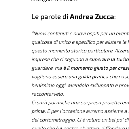
Le parole di
Andrea Zucca
:
“Nuovi contenuti e nuovi ospiti per un evento
qualcosa di unico e specifico per aiutare le P
questo momento storico particolare. Alzerem
imprese che ci seguono a
superare la turbo
guardare, ma
è il momento giusto per cres
vogliono essere
una guida pratica
che nasc
benissimo oggi, avendolo sviluppato e prov
raccontarvelo.
Ci sarà poi anche una sorpresa proiettere
prima
. E per l’occasione avremo assieme a 
del cortometraggio. Ci è voluto un bel po’ d
quello che è il nostro obiettivo: diffondere 