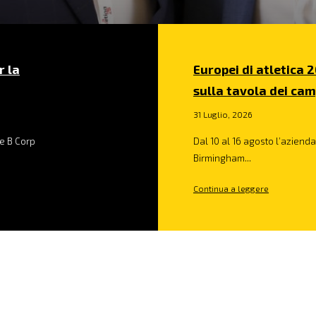
r la
Europei di atletica 2
sulla tavola dei cam
31 Luglio, 2026
e B Corp
Dal 10 al 16 agosto l’azienda 
Birmingham...
Continua a leggere