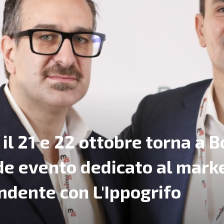
il 21 e 22 ottobre torna a 
de evento dedicato al mark
ndente con L'Ippogrifo