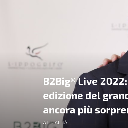
B2Big® Live 2022: 
edizione del gran
ancora più sorpre
ATTUALITÀ