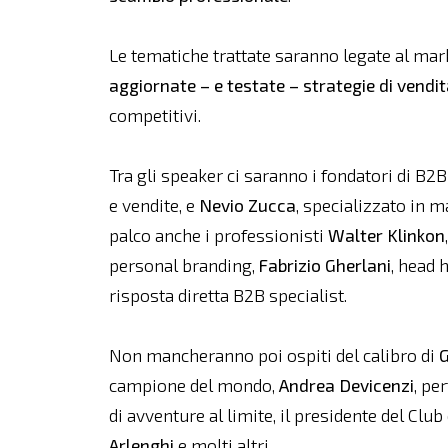
Le tematiche trattate saranno legate al mar
aggiornate – e testate –
strategie di vendit
competitivi.
Tra gli speaker ci saranno i fondatori di B2B
e vendite, e
Nevio Zucca
, specializzato in 
palco anche i professionisti
Walter Klinkon
personal branding,
Fabrizio Gherlani
, head 
risposta diretta B2B specialist.
Non mancheranno poi ospiti del calibro di
G
campione del mondo,
Andrea Devicenzi
, pe
di avventure al limite, il presidente del Cl
Arlenghi
e molti altri.