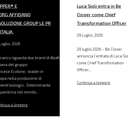
PPER® E
Luca Sioli entra in Be
ORG AFFIDANO
Closer come Chief
SOLUZIONE GROUP LE PR
Transformation Officer
 ITALIA
29 Luglio, 2026
Luglio, 2026
29 luglio 2026 – Be Closer
annuncia l’entrata di Luca Sio
ncarico riguarda due brand di Abafoods, filiale
come Chief Transformation
liana del gruppo
Officer...
ncese Ecotone, leader in
opa nella produzione di
Continua a leggere
menti biologici. Determinante
sperienza nel mondo...
tinua a leggere