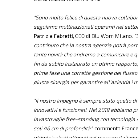
“Sono molto felice di questa nuova collabor
seguiamo multinazionali operanti nel setto
Patrizia
Fabretti
, CEO di Blu Wom Milano.
“
contributo che la nostra agenzia potrà port
tante novità che andremo a comunicare e qu
fin da subito instaurato un ottimo rapporto
prima fase una corretta gestione del flusso i
giusta sinergia per garantire all’azienda i mas
“Il nostro impegno è sempre stato quello di o
innovativi e funzionali. Nel 2019 abbiamo 
lavastoviglie free-standing con tecnologia A
soli 46 cm di profondità”
, commenta
Franc
ottimi risultati ottenuti nel mercato italia