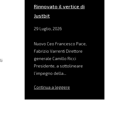
Rinnovato il vertice di
Justbit
29 Luglio, 2026
Nuovo Ceo Francesco Pace,
Fabrizio Varrenti Direttore
generale Camillo Ricci
li
Presidente, a sottolineare
l’impegno della...
Continua a leggere