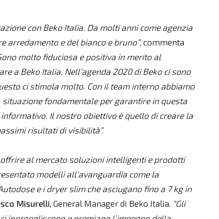
azione con Beko Italia. Da molti anni come agenzia
re arredamento e del bianco e bruno”
, commenta
Sono molto fiduciosa e positiva in merito al
are a Beko Italia. Nell’agenda 2020 di Beko ci sono
esto ci stimola molto. Con il team interno abbiamo
, situazione fondamentale per garantire in questa
nformativo. Il nostro obiettivo è quello di creare la
simi risultati di visibilità”.
ffrire al mercato soluzioni intelligenti e prodotti
presentato modelli all’avanguardia come la
utodose e i dryer slim che asciugano fino a 7 kg in
esco
Misurelli
, General Manager di Beko Italia.
“Gli
no ci inorgogliscono e premiano l’impegno della