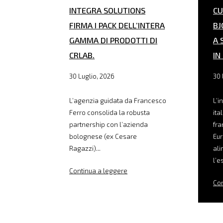
INTEGRA SOLUTIONS
CU
FIRMA I PACK DELL’INTERA
BJ
GAMMA DI PRODOTTI DI
A 
CRLAB.
IN
30 Luglio, 2026
30 
L’agenzia guidata da Francesco
L’i
Ferro consolida la robusta
ita
partnership con l’azienda
fra
bolognese (ex Cesare
Eur
Ragazzi)...
ali
l’e
Continua a leggere
Con