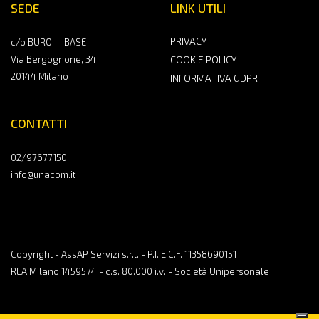
SEDE
LINK UTILI
PRIVACY
c/o BURO’ – BASE
Via Bergognone, 34
COOKIE POLICY
20144 Milano
INFORMATIVA GDPR
CONTATTI
02/97677150
info@unacom.it
Copyright - AssAP Servizi s.r.l. - P.I. E C.F. 11358690151
REA Milano 1459574 - c.s. 80.000 i.v. - Società Unipersonale