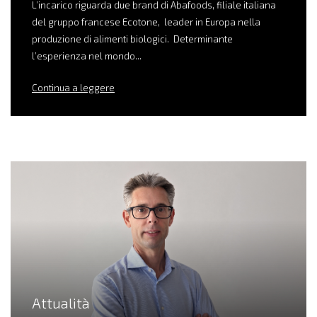
L’incarico riguarda due brand di Abafoods, filiale italiana
del gruppo francese Ecotone, leader in Europa nella
produzione di alimenti biologici. Determinante
l’esperienza nel mondo...
Continua a leggere
Attualità