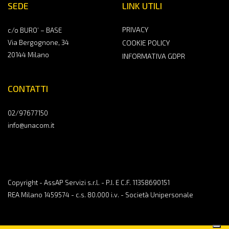
SEDE
LINK UTILI
PRIVACY
c/o BURO’ – BASE
Via Bergognone, 34
COOKIE POLICY
20144 Milano
INFORMATIVA GDPR
CONTATTI
02/97677150
info@unacom.it
Copyright - AssAP Servizi s.r.l. - P.I. E C.F. 11358690151
REA Milano 1459574 - c.s. 80.000 i.v. - Società Unipersonale