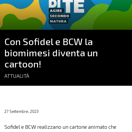
Con Sofidel e BCW la
biomimesi diventa un
cartoon!
ATTUALITÀ
27 Settembre, 2023
Sofidel e BCW realizzano un cartone animato che