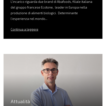
L’incarico riguarda due brand di Abafoods, filiale italiana
del gruppo francese Ecotone, leader in Europa nella
produzione di alimenti biologici. Determinante
l’esperienza nel mondo...
Continua a leggere
Attualità