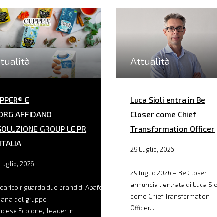
tualità
Attualità
PPER® E
Luca Sioli entra in Be
ORG AFFIDANO
Closer come Chief
SOLUZIONE GROUP LE PR
Transformation Officer
 ITALIA
29 Luglio, 2026
Luglio, 2026
29 luglio 2026 – Be Closer
annuncia l’entrata di Luca Sio
ncarico riguarda due brand di Abafoods, filiale
come Chief Transformation
liana del gruppo
Officer...
ncese Ecotone, leader in