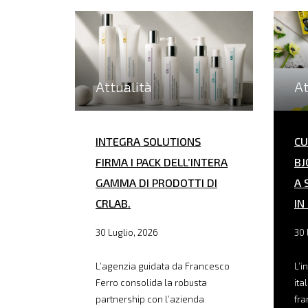
Attualità
At
INTEGRA SOLUTIONS
CU
FIRMA I PACK DELL’INTERA
BJ
GAMMA DI PRODOTTI DI
A 
CRLAB.
IN
30 Luglio, 2026
30 
L’agenzia guidata da Francesco
L’i
Ferro consolida la robusta
ita
partnership con l’azienda
fra