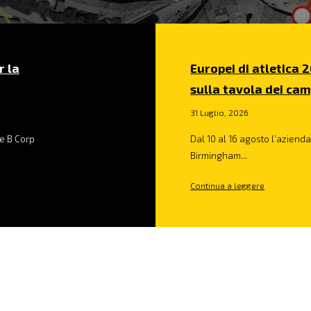
r la
Europei di atletica 2
sulla tavola dei cam
31 Luglio, 2026
e B Corp
Dal 10 al 16 agosto l’azienda 
Birmingham...
Continua a leggere