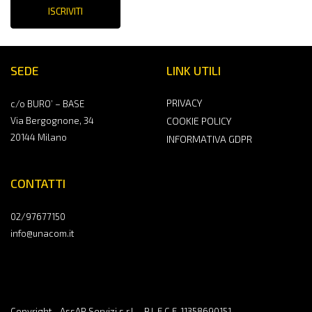
ISCRIVITI
SEDE
LINK UTILI
PRIVACY
c/o BURO’ – BASE
Via Bergognone, 34
COOKIE POLICY
20144 Milano
INFORMATIVA GDPR
CONTATTI
02/97677150
info@unacom.it
Copyright - AssAP Servizi s.r.l. - P.I. E C.F. 11358690151