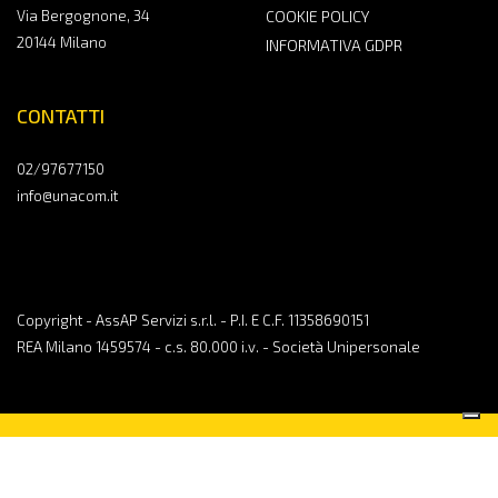
Via Bergognone, 34
COOKIE POLICY
20144 Milano
INFORMATIVA GDPR
CONTATTI
02/97677150
info@unacom.it
Copyright - AssAP Servizi s.r.l. - P.I. E C.F. 11358690151
REA Milano 1459574 - c.s. 80.000 i.v. - Società Unipersonale
CONTATTACI