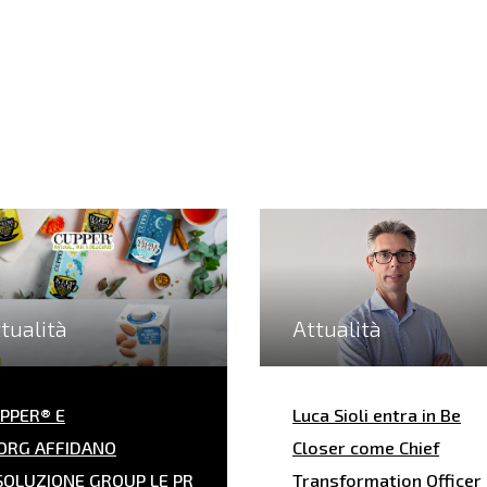
tualità
Attualità
PPER® E
Luca Sioli entra in Be
ORG AFFIDANO
Closer come Chief
SOLUZIONE GROUP LE PR
Transformation Officer