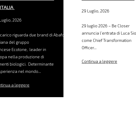
 ITALIA
29 Luglio, 2026
Luglio, 2026
29 luglio 2026 – Be Closer
annuncia l’entrata di Luca Sio
ncarico riguarda due brand di Abafoods, filiale
come Chief Transformation
liana del gruppo
Officer...
ncese Ecotone, leader in
opa nella produzione di
Continua a leggere
menti biologici. Determinante
sperienza nel mondo...
tinua a leggere