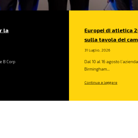
r la
Europei di atletica 2
sulla tavola dei cam
31 Luglio, 2026
e B Corp
Dal 10 al 16 agosto l’azienda 
Birmingham...
Continua a leggere