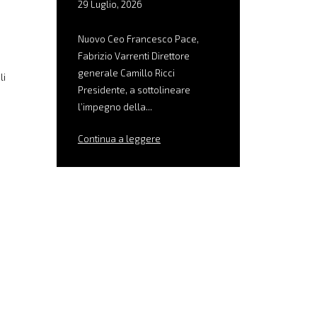
29 Luglio, 2026
Nuovo Ceo Francesco Pace,
Fabrizio Varrenti Direttore
generale Camillo Ricci
li
Presidente, a sottolineare
l’impegno della...
Continua a leggere