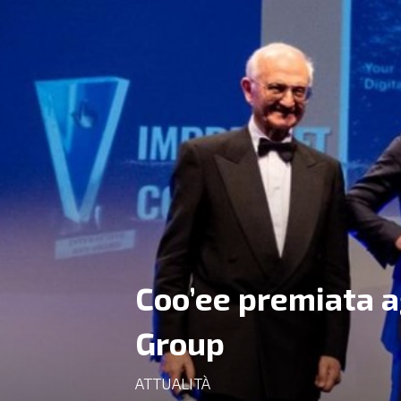
Coo’ee premiata a
Group
ATTUALITÀ