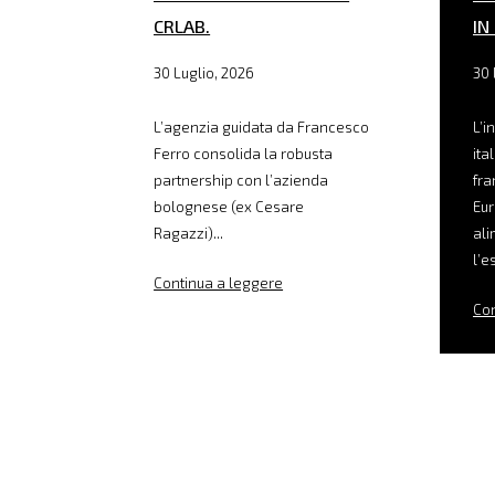
CRLAB.
IN
30 Luglio, 2026
30 
L’agenzia guidata da Francesco
L’i
Ferro consolida la robusta
ita
partnership con l’azienda
fra
bolognese (ex Cesare
Eur
Ragazzi)...
ali
l’e
Continua a leggere
Con