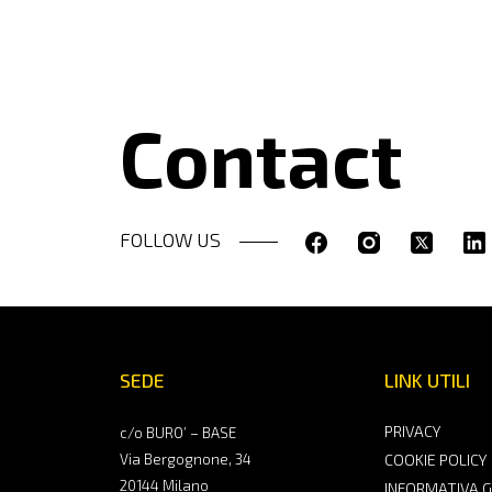
Contact
FOLLOW US
SEDE
LINK UTILI
PRIVACY
c/o BURO’ – BASE
Via Bergognone, 34
COOKIE POLICY
20144 Milano
INFORMATIVA 