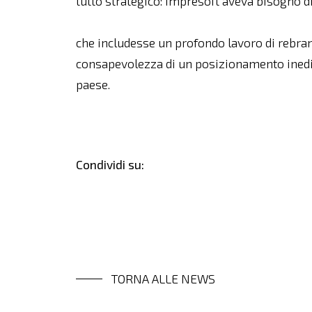
tutto strategico: Impresoft aveva bisogno d
che includesse un profondo lavoro di rebran
consapevolezza di un posizionamento inedito
paese.
Condividi su:
TORNA ALLE NEWS