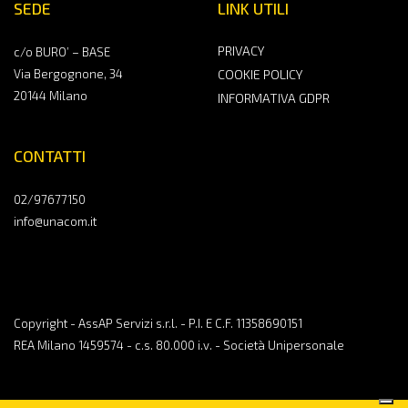
SEDE
LINK UTILI
PRIVACY
c/o BURO’ – BASE
Via Bergognone, 34
COOKIE POLICY
20144 Milano
INFORMATIVA GDPR
CONTATTI
02/97677150
info@unacom.it
Copyright - AssAP Servizi s.r.l. - P.I. E C.F. 11358690151
REA Milano 1459574 - c.s. 80.000 i.v. - Società Unipersonale