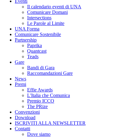
Eventi
Il calendario eventi di UNA
Comunicare Domani
Intersections
Le Parole al Limite
UNA Forma
Comunicare Sostenibile
Partnership
Paprika
Quantcast
Teads
Gare
Bandi di Gara
Raccomandazioni Gare
News
Premi
Effie Awards
L'Italia che Comunica
Premio ICCO
The PRize
Convenzioni
Download
ISCRIVITI ALLA NEWSLETTER
Contatti
Dove siamo