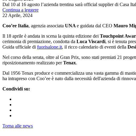
Dal 10 al 16 agosto l’azienda trentina sarà official supplier di Casa It
Continua a leggere
22 Aprile, 2024
Coo’ee Italia
, agenzia associata
UNA
e guidata dal CEO
Mauro Mig
Il 18 aprile è andata in scena la quinta edizione dei
Touchpoint Award
cerimonia di premiazione, condotta da
Luca Viscardi
, si è tenuta pr
Guida ufficiale di
fuorisalone.it
, il ricco calendario di eventi della
Des
Nel corso della serata, oltre al Gran Prix, sono stati premiati 21 prog
riposizionamento realizzato per
Tenax
.
Dal 1956 Tenax produce e commercializza una vasta gamma di mastici, res
ha intrapreso con Coo’ee è nato dalla necessità dell'azienda di rinnova
Condividi su:
Torna alle news