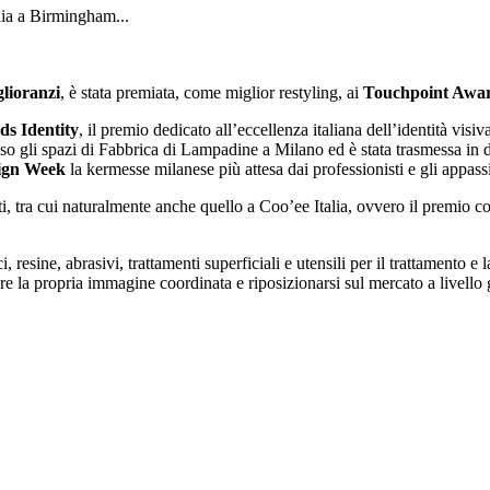
alia a Birmingham...
lioranzi
, è stata premiata, come miglior restyling, ai
Touchpoint Awar
s Identity
, il premio dedicato all’eccellenza italiana dell’identità vis
esso gli spazi di Fabbrica di Lampadine a Milano ed è stata trasmessa in 
ign Week
la kermesse milanese più attesa dai professionisti e gli appass
etti, tra cui naturalmente anche quello a Coo’ee Italia, ovvero il premio 
ine, abrasivi, trattamenti superficiali e utensili per il trattamento e la
re la propria immagine coordinata e riposizionarsi sul mercato a livello 