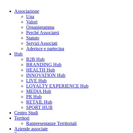
Associazione
Una
Valori
Organigramma
Perché Associarsi
Statuto
Servizi Associati
Aderisce e partecipa
Hub
B2B Hub
BRANDING Hub
HEALTH Hub
INNOVATION Hub
LIVE Hub
LOYALTY EXPERIENCE Hub
MEDIA Hub
PR Hub
RETAIL Hub
SPORT HUB
Centro Studi
Territori
Rappresentanze Territoriali
Aziende associate