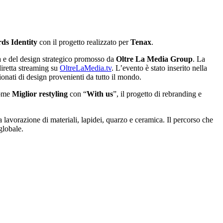
ds Identity
con il progetto realizzato per
Tenax
.
iva e del design strategico promosso da
Oltre La Media Group
. La
diretta streaming su
OltreLaMedia.tv
. L’evento è stato inserito nella
ionati di design provenienti da tutto il mondo.
come
Miglior restyling
con “
With us
”, il progetto di rebranding e
 lavorazione di materiali, lapidei, quarzo e ceramica. Il percorso che
globale.