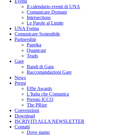
Eventi
Il calendario eventi di UNA
Comunicare Domani
Intersections
Le Parole al Limite
UNA Forma
Comunicare Sostenibile
Partnership
Paprika
Quantcast
Teads
Gare
Bandi di Gara
Raccomandazioni Gare
News
Premi
Effie Awards
L'Italia che Comunica
Premio ICCO
The PRize
Convenzioni
Download
ISCRIVITI ALLA NEWSLETTER
Contatti
Dove siamo