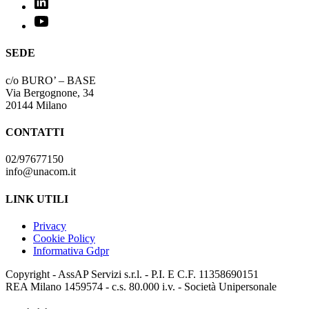
SEDE
c/o BURO’ – BASE
Via Bergognone, 34
20144 Milano
CONTATTI
02/97677150
info@unacom.it
LINK UTILI
Privacy
Cookie Policy
Informativa Gdpr
Copyright - AssAP Servizi s.r.l. - P.I. E C.F. 11358690151
REA Milano 1459574 - c.s. 80.000 i.v. - Società Unipersonale