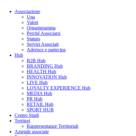
Associazione
Una
Valori
Organigramma
Perché Associarsi
Statuto
Servizi Associati
Aderisce e partecipa
Hub
B2B Hub
BRANDING Hub
HEALTH Hub
INNOVATION Hub
LIVE Hub
LOYALTY EXPERIENCE Hub
MEDIA Hub
PR Hub
RETAIL Hub
SPORT HUB
Centro Studi
Territori
Rappresentanze Territoriali
Aziende associate