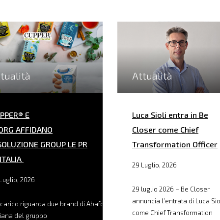
tualità
Attualità
PPER® E
Luca Sioli entra in Be
ORG AFFIDANO
Closer come Chief
SOLUZIONE GROUP LE PR
Transformation Officer
 ITALIA
29 Luglio, 2026
Luglio, 2026
29 luglio 2026 – Be Closer
annuncia l’entrata di Luca Sio
ncarico riguarda due brand di Abafoods, filiale
come Chief Transformation
liana del gruppo