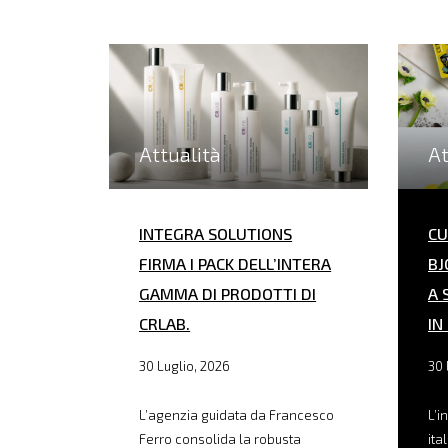
Attualità
At
INTEGRA SOLUTIONS
CU
FIRMA I PACK DELL’INTERA
BJ
GAMMA DI PRODOTTI DI
A 
CRLAB.
IN
30 Luglio, 2026
30 
L’agenzia guidata da Francesco
L’i
Ferro consolida la robusta
ita