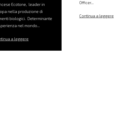
Officer...
ncese Ecotone, leader in
opa nella produzione di
Continua a leggere
menti biologici. Determinante
sperienza nel mondo...
tinua a leggere