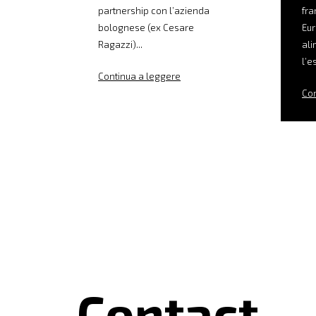
partnership con l’azienda
fra
bolognese (ex Cesare
Eur
Ragazzi)...
ali
l’e
Continua a leggere
Con
Contact