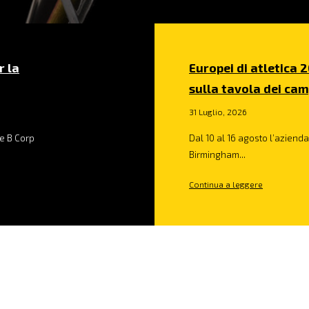
r la
Europei di atletica 2
sulla tavola dei cam
31 Luglio, 2026
e B Corp
Dal 10 al 16 agosto l’azienda 
Birmingham...
Continua a leggere