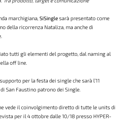
. Tra prodotto, target e comunicazione"
enda marchigiana,
SiSingle
sarà presentato come
gno della ricorrenza Nataliza, ma anche di
.
to tutti gli elementi del progetto, dal naming al
lla off line.
pporto per la festa dei single che sarà l’11
 di San Faustino patrono dei Single.
 vede il coinvolgimento diretto di tutte le units di
evista per il 4 ottobre dalle 10/18 presso HYPER-