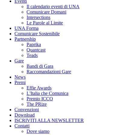
Eventi
Il calendario eventi di UNA
Comunicare Domani
Intersections
Le Parole al Limite
UNA Forma
Comunicare Sostenibile
Partnership
Paprika
Quantcast
Teads
Gare
Bandi di Gara
Raccomandazioni Gare
News
Premi
Effie Awards
L'Italia che Comunica
Premio ICCO
The PRize
Convenzioni
Download
ISCRIVITI ALLA NEWSLETTER
Contatti
Dove siamo