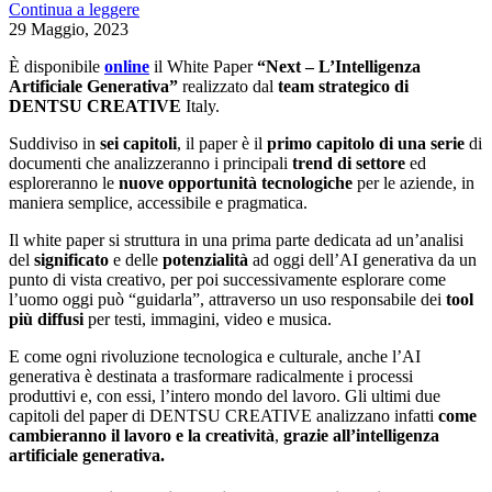
Continua a leggere
29 Maggio, 2023
È disponibile
online
il White Paper
“Next – L’Intelligenza
Artificiale Generativa”
realizzato dal
team strategico di
DENTSU CREATIVE
Italy.
Suddiviso in
sei capitoli
, il paper è il
primo capitolo di una serie
di
documenti che analizzeranno i principali
trend di settore
ed
esploreranno le
nuove opportunità tecnologiche
per le aziende, in
maniera semplice, accessibile e pragmatica.
Il white paper si struttura in una prima parte dedicata ad un’analisi
del
significato
e delle
potenzialità
ad oggi dell’AI generativa da un
punto di vista creativo, per poi successivamente esplorare come
l’uomo oggi può “guidarla”, attraverso un uso responsabile dei
tool
più diffusi
per testi, immagini, video e musica.
E come ogni rivoluzione tecnologica e culturale, anche l’AI
generativa è destinata a trasformare radicalmente i processi
produttivi e, con essi, l’intero mondo del lavoro. Gli ultimi due
capitoli del paper di DENTSU CREATIVE analizzano infatti
come
cambieranno il lavoro e la creatività
,
grazie all’intelligenza
artificiale generativa.