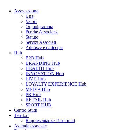
Associazione
Una
Valori
Organigramma
Perché Associarsi
Statuto
Servizi Associati
Aderisce e partecipa
Hub
B2B Hub
BRANDING Hub
HEALTH Hub
INNOVATION Hub
LIVE Hub
LOYALTY EXPERIENCE Hub
MEDIA Hub
PR Hub
RETAIL Hub
SPORT HUB
Centro Studi
Territori
Rappresentanze Territoriali
Aziende associate