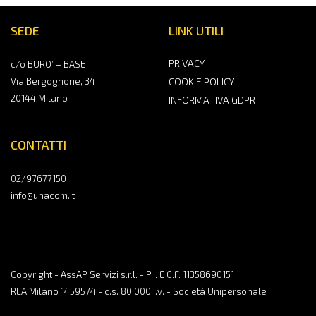
SEDE
LINK UTILI
PRIVACY
c/o BURO’ – BASE
Via Bergognone, 34
COOKIE POLICY
20144 Milano
INFORMATIVA GDPR
CONTATTI
02/97677150
info@unacom.it
Copyright - AssAP Servizi s.r.l. - P.I. E C.F. 11358690151
REA Milano 1459574 - c.s. 80.000 i.v. - Società Unipersonale