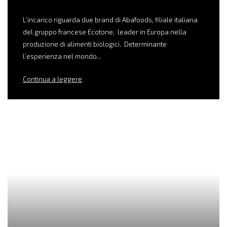
L’incarico riguarda due brand di Abafoods, filiale italiana
del gruppo francese Ecotone, leader in Europa nella
produzione di alimenti biologici. Determinante
l’esperienza nel mondo...
Continua a leggere