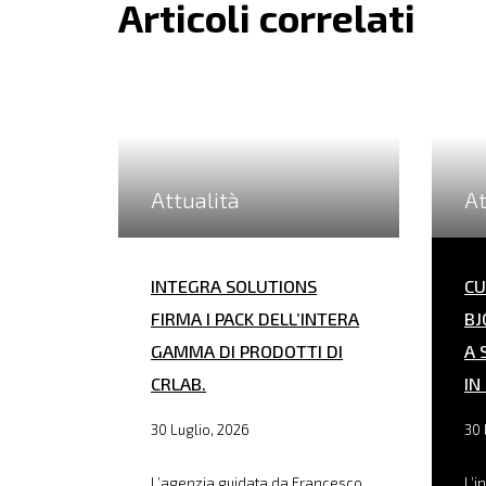
Articoli correlati
Attualità
At
INTEGRA SOLUTIONS
CU
FIRMA I PACK DELL’INTERA
BJ
GAMMA DI PRODOTTI DI
A 
CRLAB.
IN
30 Luglio, 2026
30 
L’agenzia guidata da Francesco
L’i