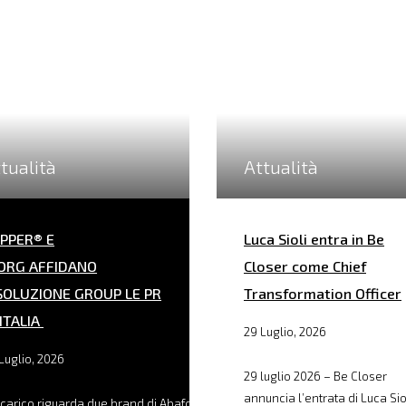
tualità
Attualità
PPER® E
Luca Sioli entra in Be
ORG AFFIDANO
Closer come Chief
SOLUZIONE GROUP LE PR
Transformation Officer
 ITALIA
29 Luglio, 2026
Luglio, 2026
29 luglio 2026 – Be Closer
annuncia l’entrata di Luca Sio
ncarico riguarda due brand di Abafoods, filiale