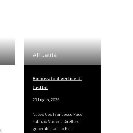
Attualità
Rinnovato il vertice di
Justbit
29 Luglio, 2026
Nuovo Ceo Francesco Pace,
Fabrizio Varrenti Direttore
generale Camillo Ricci
li