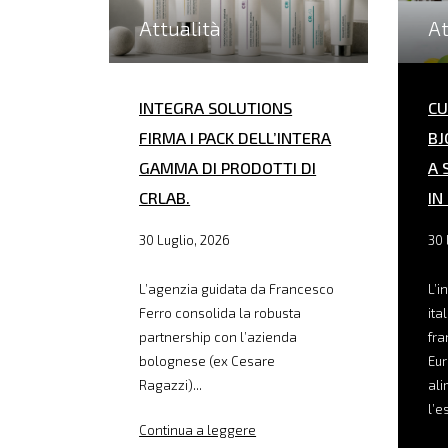
Attualità
At
INTEGRA SOLUTIONS
CU
FIRMA I PACK DELL’INTERA
BJ
GAMMA DI PRODOTTI DI
A 
CRLAB.
IN
30 Luglio, 2026
30 
L’agenzia guidata da Francesco
L’i
Ferro consolida la robusta
ita
partnership con l’azienda
fra
bolognese (ex Cesare
Eur
Ragazzi)...
ali
l’e
Continua a leggere