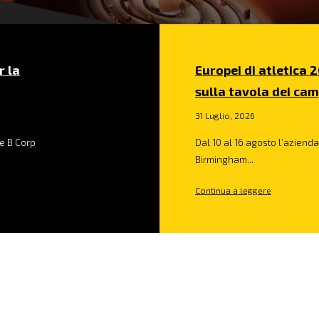
r la
Europei di atletica 2
sulla tavola dei cam
31 Luglio, 2026
e B Corp
Dal 10 al 16 agosto l’azienda 
Birmingham...
Continua a leggere