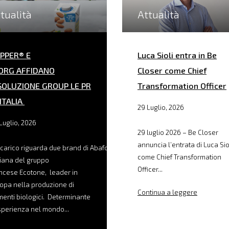
tualità
Attualità
PPER® E
Luca Sioli entra in Be
ORG AFFIDANO
Closer come Chief
SOLUZIONE GROUP LE PR
Transformation Officer
 ITALIA
29 Luglio, 2026
Luglio, 2026
29 luglio 2026 – Be Closer
annuncia l’entrata di Luca Sio
ncarico riguarda due brand di Abafoods, filiale
come Chief Transformation
liana del gruppo
Officer...
ncese Ecotone, leader in
opa nella produzione di
Continua a leggere
menti biologici. Determinante
sperienza nel mondo...