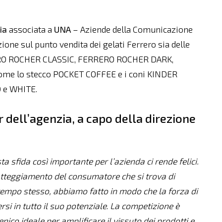
ia
associata a
UNA
– Aziende della Comunicazione
zione sul punto vendita dei gelati Ferrero sia delle
RERO ROCHER CLASSIC, FERRERO ROCHER DARK,
 come lo stecco POCKET COFFEE e i coni KINDER
O e WHITE.
 dell’agenzia, a capo della direzione
ta sfida così importante per l’azienda ci rende felici.
tteggiamento del consumatore che si trova di
 tempo stesso, abbiamo fatto in modo che la forza di
i in tutto il suo potenziale
.
La competizione è
enico ideale per amplificare il vissuto dei prodotti e