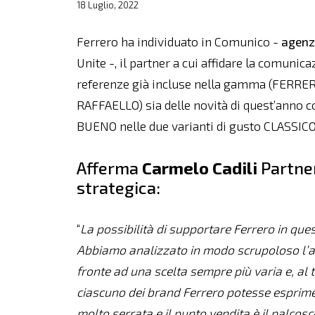
18 Luglio, 2022
Ferrero ha individuato in Comunico -
agenz
Unite -, il partner a cui affidare la comunica
referenze già incluse nella gamma (FER
RAFFAELLO) sia delle novità di quest’anno
BUENO nelle due varianti di gusto CLASSIC
Afferma
Carmelo Cadili
Partner
strategica:
“
La possibilità di supportare Ferrero in ques
Abbiamo analizzato in modo scrupoloso l’a
fronte ad una scelta sempre più varia e, al
ciascuno dei brand Ferrero potesse esprimers
molto serrata e il punto vendita è il palcosc