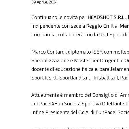
09 Aprile, 2024
Continuano le novità per
HEADSHOT S.R.L.
,
indipendente con sede a Reggio Emilia.
Mar
Lombardia
,
collaborerà con la Unit Sport de
Marco Contardi, diplomato ISEF, con moltepl
Specializzazione e Master per Dirigenti e Or
docente di educazione fisica e, parallelame
Sport.it s.r.l., Sportland s.r.l., Trisball s.r.l, P
Attualmente è membro del Consiglio di Ammi
cui Padel4Fun Società Sportiva Dilettantistic
infine Presidente del C.d.A. di FunPadel Societ