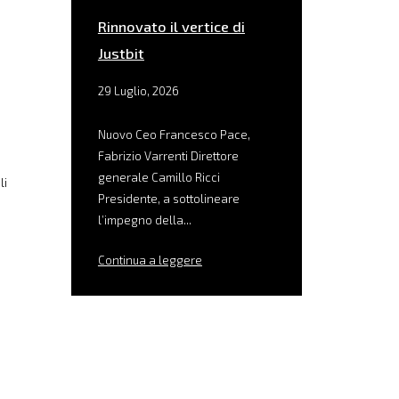
Rinnovato il vertice di
Justbit
29 Luglio, 2026
Nuovo Ceo Francesco Pace,
Fabrizio Varrenti Direttore
generale Camillo Ricci
li
Presidente, a sottolineare
l’impegno della...
Continua a leggere