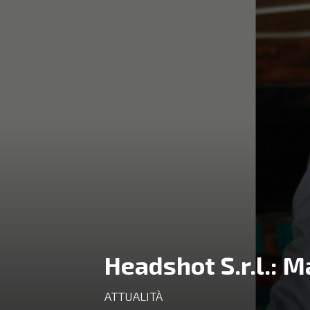
Headshot S.r.l.: M
ATTUALITÀ