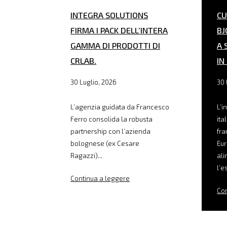
INTEGRA SOLUTIONS
CU
FIRMA I PACK DELL’INTERA
BJ
GAMMA DI PRODOTTI DI
A 
CRLAB.
IN
30 Luglio, 2026
30 
L’agenzia guidata da Francesco
L’i
Ferro consolida la robusta
ita
partnership con l’azienda
fra
bolognese (ex Cesare
Eur
Ragazzi)...
ali
l’e
Continua a leggere
Con