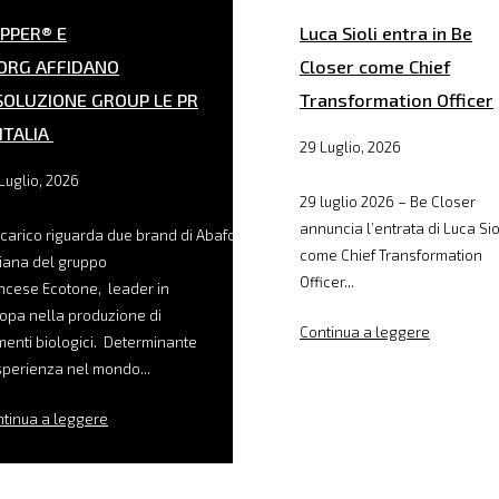
PPER® E
Luca Sioli entra in Be
ORG AFFIDANO
Closer come Chief
SOLUZIONE GROUP LE PR
Transformation Officer
 ITALIA
29 Luglio, 2026
Luglio, 2026
29 luglio 2026 – Be Closer
annuncia l’entrata di Luca Sio
ncarico riguarda due brand di Abafoods, filiale
come Chief Transformation
liana del gruppo
Officer...
ncese Ecotone, leader in
opa nella produzione di
Continua a leggere
menti biologici. Determinante
sperienza nel mondo...
tinua a leggere