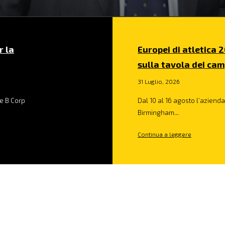
r la
Europei di atletica 2
sulla tavola dei cam
31 Luglio, 2026
e B Corp
Dal 10 al 16 agosto l’azienda 
Birmingham...
Continua a leggere