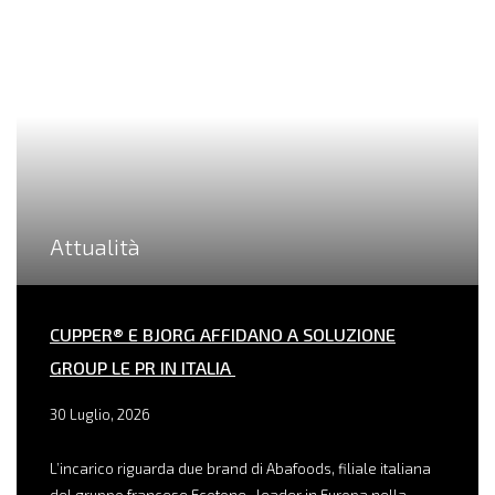
Attualità
CUPPER® E BJORG AFFIDANO A SOLUZIONE
GROUP LE PR IN ITALIA
30 Luglio, 2026
L’incarico riguarda due brand di Abafoods, filiale italiana