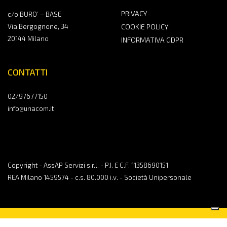
PRIVACY
c/o BURO’ – BASE
Via Bergognone, 34
COOKIE POLICY
20144 Milano
INFORMATIVA GDPR
CONTATTI
02/97677150
info@unacom.it
Copyright - AssAP Servizi s.r.l. - P.I. E C.F. 11358690151
REA Milano 1459574 - c.s. 80.000 i.v. - Società Unipersonale