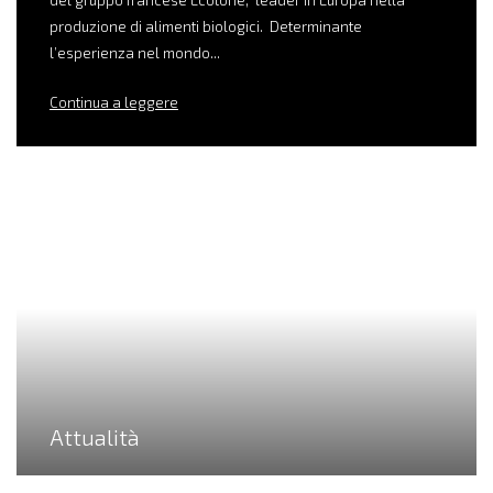
del gruppo francese Ecotone, leader in Europa nella
produzione di alimenti biologici. Determinante
l’esperienza nel mondo...
Continua a leggere
Attualità