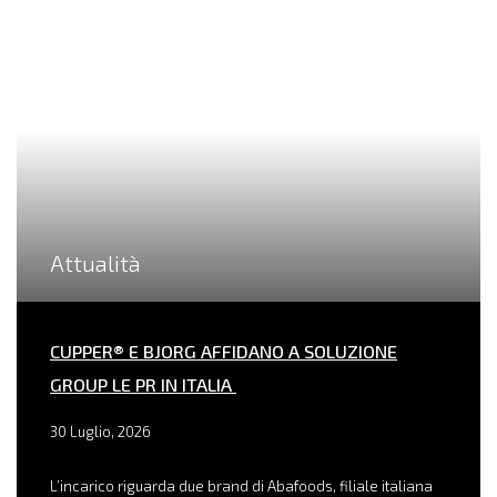
Attualità
CUPPER® E BJORG AFFIDANO A SOLUZIONE
GROUP LE PR IN ITALIA
30 Luglio, 2026
L’incarico riguarda due brand di Abafoods, filiale italiana