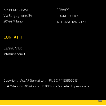
PRIVACY
c/o BURO’ – BASE
Via Bergognone, 34
COOKIE POLICY
20144 Milano
INFORMATIVA GDPR
CONTATTI
02/97677150
info@unacom.it
Copyright - AssAP Servizi s.r.l. - P.I. E C.F. 11358690151
REA Milano 1459574 - c.s. 80.000 i.v. - Società Unipersonale