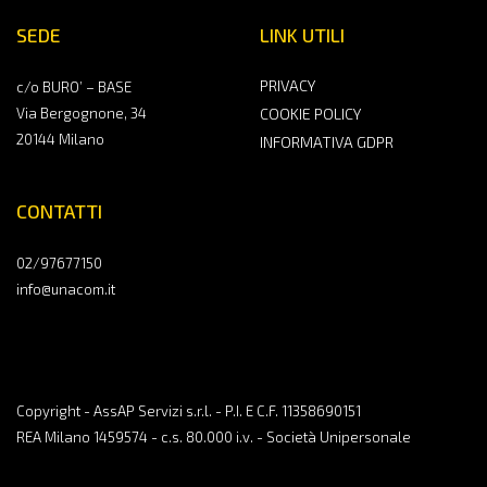
SEDE
LINK UTILI
PRIVACY
c/o BURO’ – BASE
Via Bergognone, 34
COOKIE POLICY
20144 Milano
INFORMATIVA GDPR
CONTATTI
02/97677150
info@unacom.it
Copyright - AssAP Servizi s.r.l. - P.I. E C.F. 11358690151
REA Milano 1459574 - c.s. 80.000 i.v. - Società Unipersonale