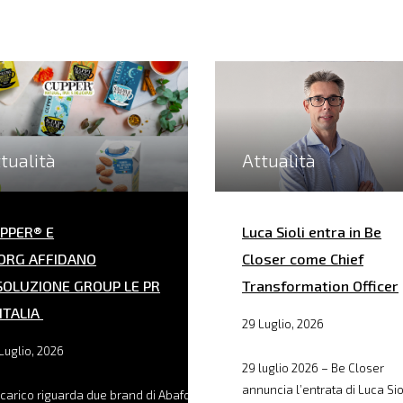
tualità
Attualità
PPER® E
Luca Sioli entra in Be
ORG AFFIDANO
Closer come Chief
SOLUZIONE GROUP LE PR
Transformation Officer
 ITALIA
29 Luglio, 2026
Luglio, 2026
29 luglio 2026 – Be Closer
annuncia l’entrata di Luca Sio
ncarico riguarda due brand di Abafoods, filiale