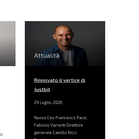
Attualità
Rinnovato il vertice di
Justbit
29 Luglio, 2026
Nuovo Ceo Francesco Pace,
Fabrizio Varrenti Direttore
generale Camillo Ricci
li