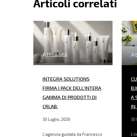
Articoli correlati
Attualità
At
INTEGRA SOLUTIONS
CU
FIRMA I PACK DELL’INTERA
BJ
GAMMA DI PRODOTTI DI
A 
CRLAB.
IN
30 Luglio, 2026
30 
L’agenzia guidata da Francesco
L’i