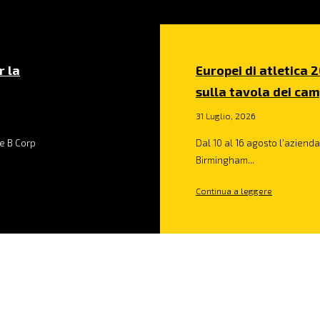
r la
Europei di atletica 2
sulla tavola dei cam
31 Luglio, 2026
e B Corp
Dal 10 al 16 agosto l’azienda 
Birmingham...
Continua a leggere