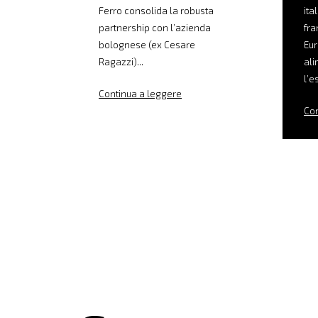
Ferro consolida la robusta
ita
partnership con l’azienda
fra
bolognese (ex Cesare
Eur
Ragazzi)...
ali
l’e
Continua a leggere
Con