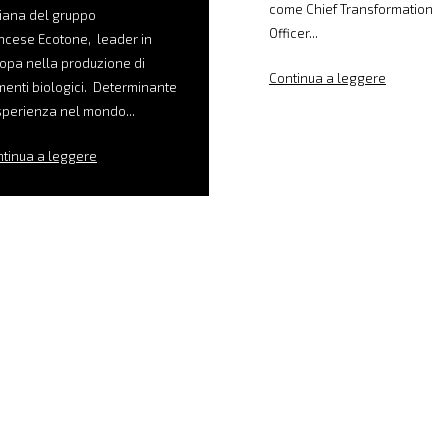
come Chief Transformation
liana del gruppo
Officer...
ncese Ecotone, leader in
opa nella produzione di
Continua a leggere
menti biologici. Determinante
sperienza nel mondo...
tinua a leggere