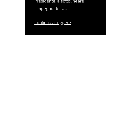
Presidente, a sottolineare
l’impegno della...
Continua a leggere